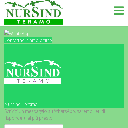
Contattaci siamo online
Nursind Teramo
Scrivici un messaggio su WhatsApp, saremo lieti di
risponderti al più presto.