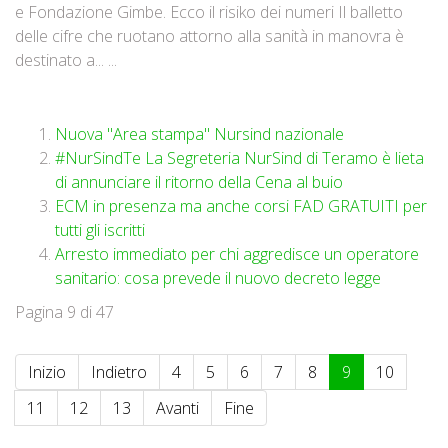
e Fondazione Gimbe. Ecco il risiko dei numeri Il balletto
delle cifre che ruotano attorno alla sanità in manovra è
destinato a... ...
Nuova "Area stampa" Nursind nazionale
#NurSindTe La Segreteria NurSind di Teramo è lieta
di annunciare il ritorno della Cena al buio
ECM in presenza ma anche corsi FAD GRATUITI per
tutti gli iscritti
Arresto immediato per chi aggredisce un operatore
sanitario: cosa prevede il nuovo decreto legge
Pagina 9 di 47
Inizio
Indietro
4
5
6
7
8
9
10
11
12
13
Avanti
Fine