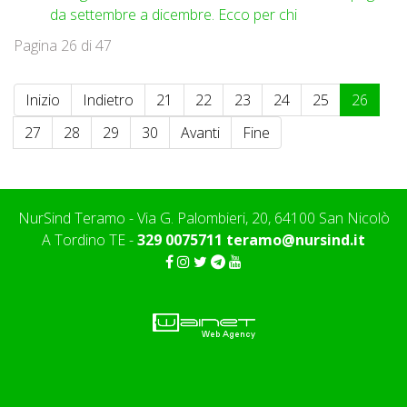
da settembre a dicembre. Ecco per chi
Pagina 26 di 47
Inizio
Indietro
21
22
23
24
25
26
27
28
29
30
Avanti
Fine
NurSind Teramo - Via G. Palombieri, 20, 64100 San Nicolò
A Tordino TE -
329 0075711
teramo@nursind.it