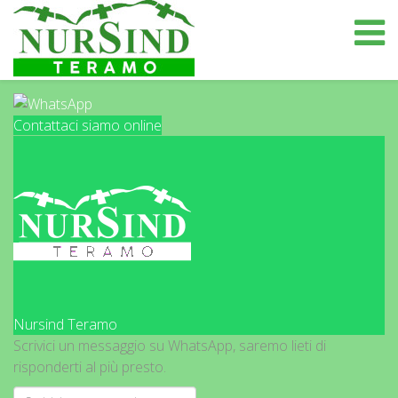
Contattaci siamo online
Nursind Teramo
Scrivici un messaggio su WhatsApp, saremo lieti di
risponderti al più presto.