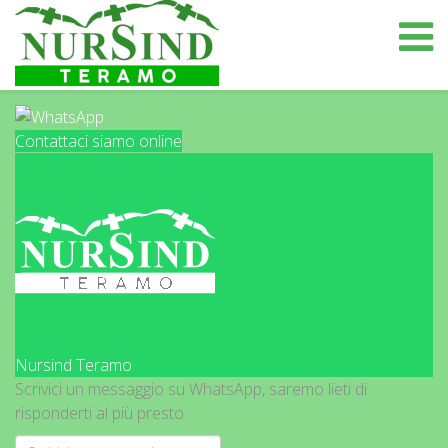
Contattaci siamo online
Nursind Teramo
Scrivici un messaggio su WhatsApp, saremo lieti di
risponderti al più presto.