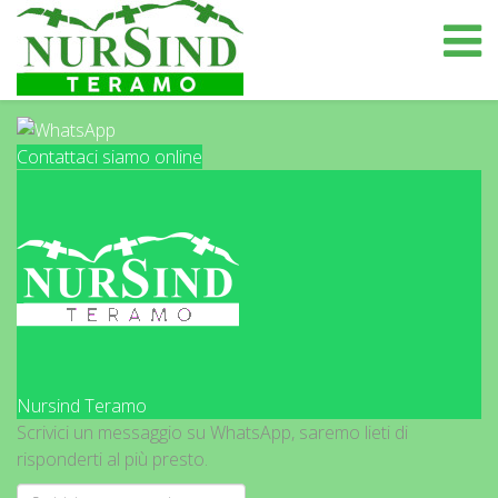
Contattaci siamo online
Nursind Teramo
Scrivici un messaggio su WhatsApp, saremo lieti di
risponderti al più presto.