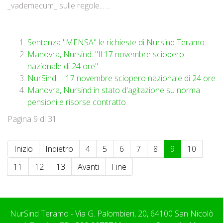
_vademecum_ sulle regole... ...
Sentenza "MENSA" le richieste di Nursind Teramo
Manovra, Nursind: "Il 17 novembre sciopero
nazionale di 24 ore"
NurSind: Il 17 novembre sciopero nazionale di 24 ore
Manovra, Nursind in stato d'agitazione su norma
pensioni e risorse contratto
Pagina 9 di 31
Inizio
Indietro
4
5
6
7
8
9
10
11
12
13
Avanti
Fine
NurSind Teramo - Via G. Palombieri, 20, 64100 San Nicolò