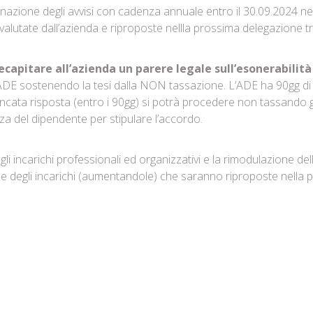
azione degli avvisi con cadenza annuale entro il 30.09.2024 nei l
alutate dall’azienda e riproposte nellla prossima delegazione tr
apitare all’azienda un parere legale sull’esonerabilità 
ADE sostenendo la tesi dalla NON tassazione. L’ADE ha 90gg di
ncata risposta (entro i 90gg) si potrà procedere non tassando gli
za del dipendente per stipulare l’accordo.
i incarichi professionali ed organizzativi e la rimodulazione dell
he degli incarichi (aumentandole) che saranno riproposte nella