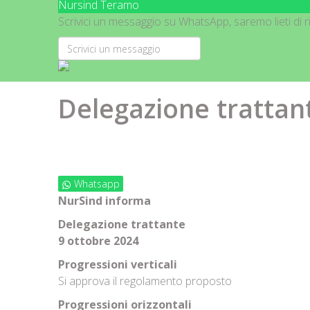
Nursind Teramo
Scrivici un messaggio su WhatsApp, saremo lieti di ri
Delegazione trattan
Whatsapp
NurSind informa
Delegazione trattante
9 ottobre 2024
Progressioni verticali
Si approva il regolamento proposto
Progressioni orizzontali