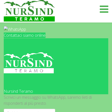
Contattaci siamo online
Nursind Teramo
Scrivici un messaggio su WhatsApp, saremo lieti di
risponderti al più presto.