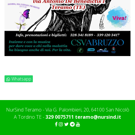
Whatsapp
NurSind Teramo - Via G. Palombieri, 20, 64100 San Nicolò
A Tordino TE -
329 0075711
teramo@nursind.it