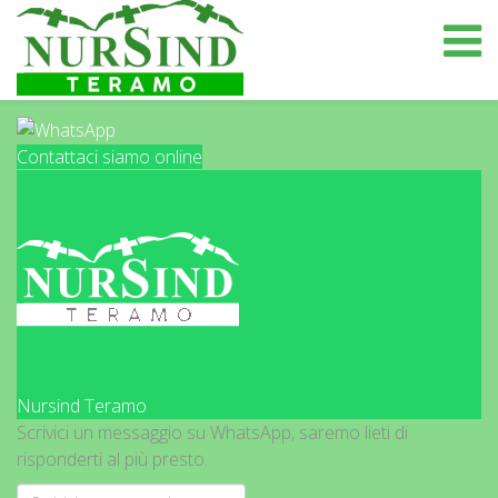
Contattaci siamo online
Nursind Teramo
Scrivici un messaggio su WhatsApp, saremo lieti di
risponderti al più presto.