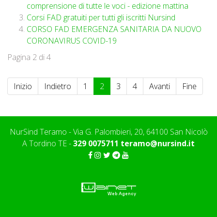
comprensione di tutte le voci - edizione mattina
Corsi FAD gratuiti per tutti gli iscritti Nursind
CORSO FAD EMERGENZA SANITARIA DA NUOVO
CORONAVIRUS COVID-19
Pagina 2 di 4
Inizio
Indietro
1
2
3
4
Avanti
Fine
NurSind Teramo - Via G. Palombieri, 20, 64100 San Nicolò
A Tordino TE -
329 0075711
teramo@nursind.it