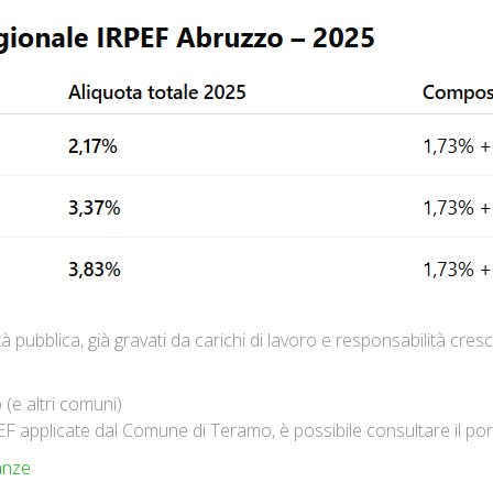
tà pubblica, già gravati da carichi di lavoro e responsabilità cres
(e altri comuni)
PEF applicate dal Comune di Teramo, è possibile consultare il port
anze