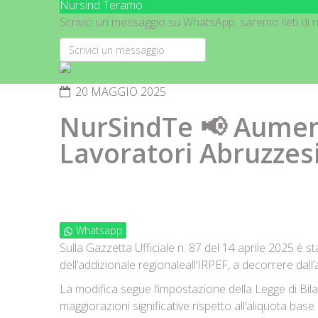
Nursind Teramo
Scrivici un messaggio su WhatsApp, saremo lieti di ri
20 MAGGIO 2025
NurSindTe 📢 Aumento
Lavoratori Abruzzes
Whatsapp
Sulla Gazzetta Ufficiale n. 87 del 14 aprile 2025 è s
dell’addizionale regionale
all’IRPEF, a decorrere dal
La modifica segue l’impostazione della Legge di Bila
maggiorazioni significative rispetto all’aliquota base 