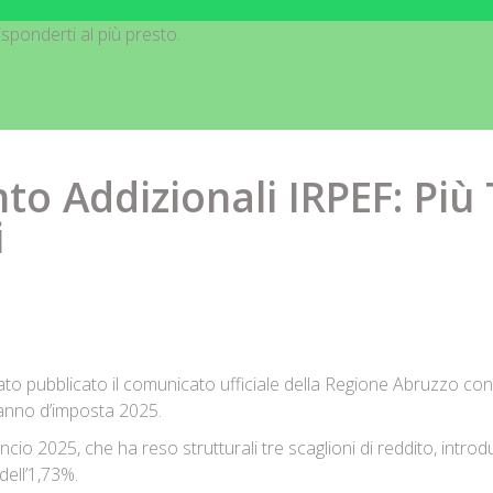
sponderti al più presto.
 Addizionali IRPEF: Più 
i
tato pubblicato il comunicato ufficiale della Regione Abruzzo con 
l’anno d’imposta 2025.
ncio 2025, che ha reso strutturali tre scaglioni di reddito, intr
dell’1,73%.