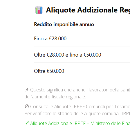
📌 Questo significa che anche i lavoratori della sani
dell’aumento fiscale regionale.
🧭 Consulta le Aliquote IRPEF Comunali per Teramo 
Per verificare lo storico delle aliquote comunali IR
🔗 Aliquote Addizionale IRPEF – Ministero delle Fin