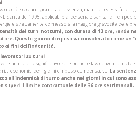
i
vo non è solo una giornata di assenza, ma una necessità collegat
 CCNL Sanità del 1995, applicabile al personale sanitario, non pu
ergie e strettamente connesso alla maggiore gravosità delle pres
tensità dei turni notturni, con durata di 12 ore, rende 
oratore. Questo giorno di riposo va considerato come un 
 ai fini dell’indennità.
 lavoratori su turni
re un impatto significativo sulle pratiche lavorative in ambito s
diritti economici per i giorni di riposo compensativo.
La sentenza
to all’indennità di turno anche nei giorni in cui sono ass
 superi il limite contrattuale delle 36 ore settimanali.