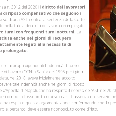
nza n. 3012 del 2020
il diritto dei lavoratori
rni di riposo compensativo che seguono i
corso di una ASL contro la sentenza della Corte
ella tutela dei diritti dei lavoratori impiegati
e turni con frequenti turni notturni.
La
sciuta anche nei giorni di recupero
rettamente legati alla necessità di
no prolungato.
cere ai propri dipendenti l'indennità di turno
ale di Lavoro (CCNL) Sanità del 1995 per i giorni
iata, nel 2018, aveva inizialmente accolto i
ricevere tale indennità anche nei giorni di riposo.
d’Appello di Napoli, che ha respinto il ricorso dell’ASL nel 2020
iorni di riposo fosse limitato ai soli casi di assenza dal servizio 
zione ha respinto questa argomentazione, confermando che il ri
voro e, pertanto, deve essere riconosciuto come diritto.