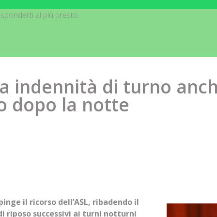
sponderti al più presto.
 a indennità di turno anch
 dopo la notte
inge il ricorso dell’ASL, ribadendo il
di riposo successivi ai turni notturni