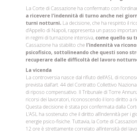
La Corte di Cassazione ha confermato con l’ordina
a ricevere l'indennità di turno anche nei gio
turni notturni.
La decisione, che ha respinto il ri
d’Appello di Napoli, rappresenta un passo importante n
in regimi di turnazione intensiva,
come quello su tr
Cassazione ha stabilito che
l'indennità va ricono
psicofisico, sottolineando che questi sono st
recuperare dalle difficoltà del lavoro nottur
La vicenda
La controversia nasce dal rifiuto dell’ASL di riconos
prevista dall’art. 44 del Contratto Collettivo Nazion
di riposo compensativo. Il Tribunale di Torre Annunz
ricorsi dei lavoratori, riconoscendo il loro diritto a 
Questa decisione è stata poi confermata dalla Corte 
L’ASL ha sostenuto che il diritto all’indennità per i g
energie psico-fisiche. Tuttavia, la Corte di Cassa
12 ore è strettamente correlato all’intensità del la