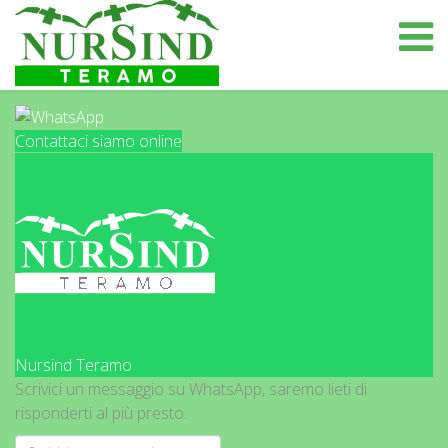
Contattaci siamo online
Nursind Teramo
Scrivici un messaggio su WhatsApp, saremo lieti di
risponderti al più presto.