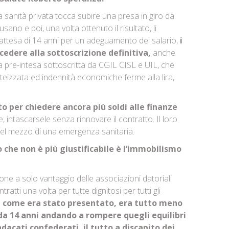
a sanità privata tocca subire una presa in giro da
sano e poi, una volta ottenuto il risultato, li
ttesa di 14 anni per un adeguamento del salario,
i
ocedere alla sottoscrizione definitiva,
anche
 pre-intesa sottoscritta da CGIL CISL e UIL, che
teizzata ed indennità economiche ferme alla lira,
to per chiedere ancora più soldi alle finanze
, intascarsele senza rinnovare il contratto. Il loro
nel mezzo di una emergenza sanitaria.
o che non è più giustificabile è l’immobilismo
one a solo vantaggio delle associazioni datoriali
tti una volta per tutte dignitosi per tutti gli
sì come era stato presentato, era tutto meno
da 14 anni andando a rompere quegli equilibri
acati confederati, il tutto a discapito dei