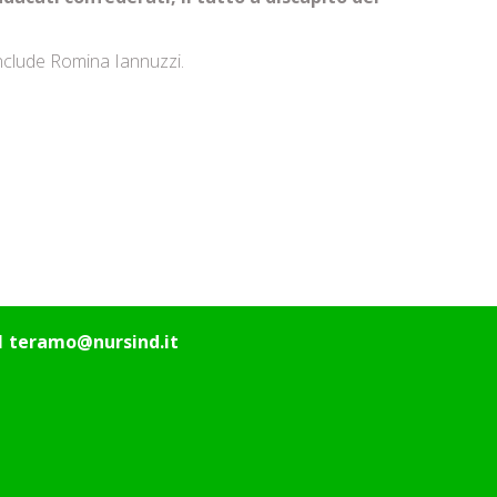
conclude Romina Iannuzzi.
1
teramo@nursind.it