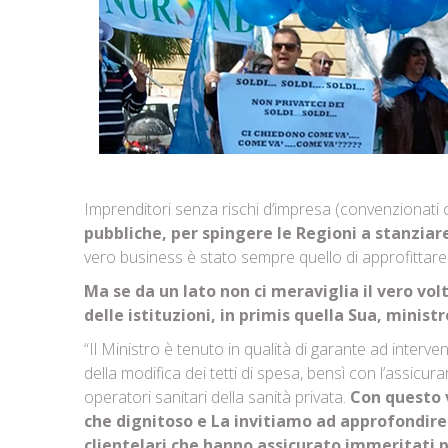
Imprenditori senza rischi d’impresa (convenzionati 
pubbliche, per spingere le Regioni a stanziare
vero business è stato sempre quello di approfittare
Ma se da un lato non ci meraviglia il vero volt
delle istituzioni, in primis quella Sua, ministr
“Il Ministro è tenuto in qualità di garante ad inter
della modifica dei tetti di spesa, bensì con l’assicur
operatori sanitari della sanità privata.
Con questo 
che dignitoso e La invitiamo ad approfondire
clientelari che hanno assicurato immeritati p