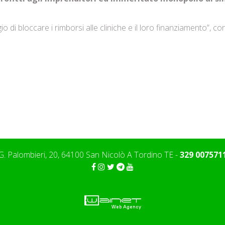
io di bloccare i rimborsi alle cliniche e il loro finanziamento”, 
G. Palombieri, 20, 64100 San Nicolò A Tordino TE -
329 007571