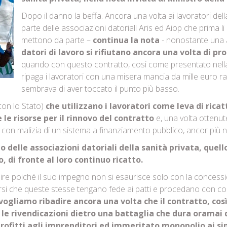
Dopo il danno la beffa. Ancora una volta ai lavoratori dell
parte delle associazioni datoriali Aris ed Aiop che prima li u
mettono da parte –
continua la nota
- nonostante una a
datori di lavoro si rifiutano ancora una volta di pr
quando con questo contratto, cosi come presentato nella
ripaga i lavoratori con una misera mancia da mille euro ra
sembrava di aver toccato il punto più basso.
con lo Stato)
che utilizzano i lavoratori come leva di ricat
 le risorse per il rinnovo del contratto
e, una volta ottenute
 con malizia di un sistema a finanziamento pubblico, ancor più 
o delle associazioni datoriali della sanità privata, quell
o, di fronte al loro continuo ricatto.
venire poiché il suo impegno non si esaurisce solo con la concessi
arsi che queste stesse tengano fede ai patti e procedano con contra
vogliamo ribadire ancora una volta che il contratto, co
 le rivendicazioni dietro una battaglia che dura oramai 
rofitti agli imprenditori ed immeritato monopolio ai sind