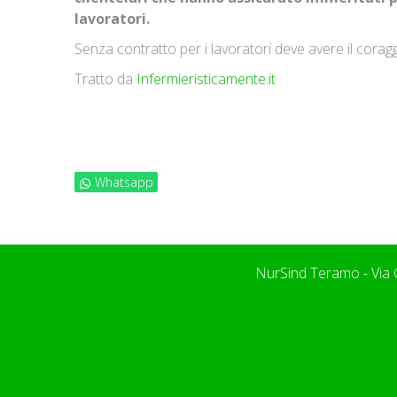
lavoratori.
Senza contratto per i lavoratori deve avere il coragg
Tratto da
Infermieristicamente.it
Whatsapp
NurSind Teramo - Via 