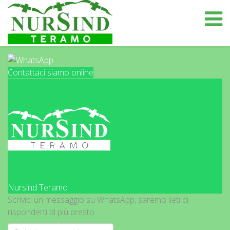
Contattaci siamo online
Nursind Teramo
Scrivici un messaggio su WhatsApp, saremo lieti di
risponderti al più presto.