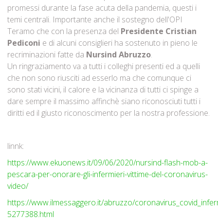
promessi durante la fase acuta della pandemia, questi i
temi centrali. Importante anche il sostegno dell'OPI
Teramo che con la presenza del
Presidente Cristian
Pediconi
e di alcuni consiglieri ha sostenuto in pieno le
recriminazioni fatte da
Nursind Abruzzo
.
Un ringraziamento va a tutti i colleghi presenti ed a quelli
che non sono riusciti ad esserlo ma che comunque ci
sono stati vicini, il calore e la vicinanza di tutti ci spinge a
dare sempre il massimo affinchè siano riconosciuti tutti i
diritti ed il giusto riconoscimento per la nostra professione.
linnk:
https://www.ekuonews.it/09/06/2020/nursind-flash-mob-a-
pescara-per-onorare-gli-infermieri-vittime-del-coronavirus-
video/
https://www.ilmessaggero.it/abruzzo/coronavirus_covid_infe
5277388.html