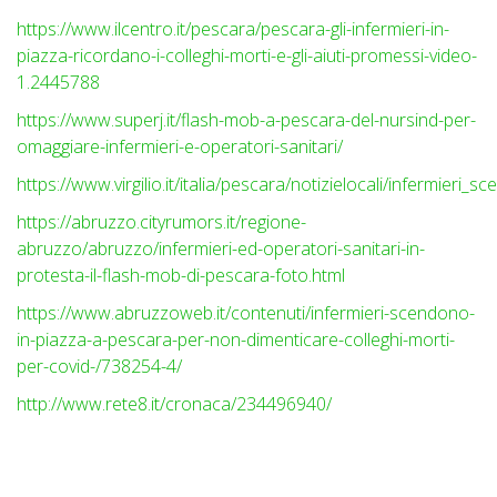
https://www.ilcentro.it/pescara/pescara-gli-infermieri-in-
piazza-ricordano-i-colleghi-morti-e-gli-aiuti-promessi-video-
1.2445788
https://www.superj.it/flash-mob-a-pescara-del-nursind-per-
omaggiare-infermieri-e-operatori-sanitari/
https://www.virgilio.it/italia/pescara/notizielocali/infermi
https://abruzzo.cityrumors.it/regione-
abruzzo/abruzzo/infermieri-ed-operatori-sanitari-in-
protesta-il-flash-mob-di-pescara-foto.html
https://www.abruzzoweb.it/contenuti/infermieri-scendono-
in-piazza-a-pescara-per-non-dimenticare-colleghi-morti-
per-covid-/738254-4/
http://www.rete8.it/cronaca/234496940/