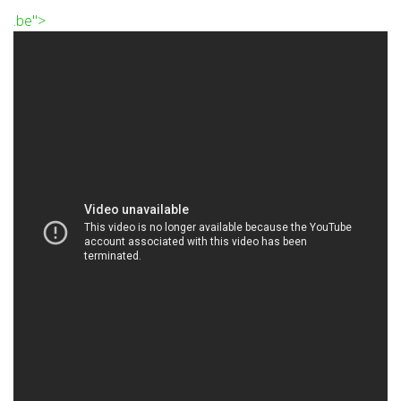
.be">